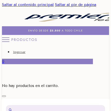
Saltar al contenido principal
Saltar al pie de página
ENVÍO DESDE
$3.500
A TODO CHILE
PRODUCTOS
Ingresar
0
No hay productos en el carrito.
🔍