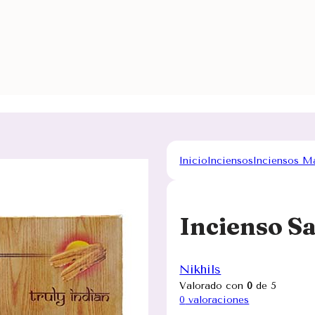
Inicio
Inciensos
Inciensos M
Incienso S
Nikhils
Valorado con
0
de 5
0
valoraciones