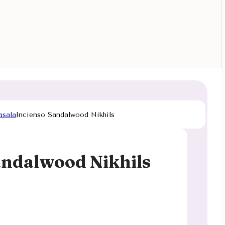
asala
Incienso Sandalwood Nikhils
andalwood Nikhils