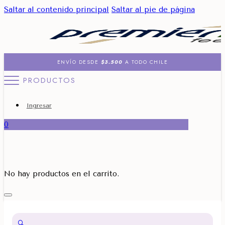
Saltar al contenido principal
Saltar al pie de página
ENVÍO DESDE
$3.500
A TODO CHILE
PRODUCTOS
Ingresar
0
No hay productos en el carrito.
🔍