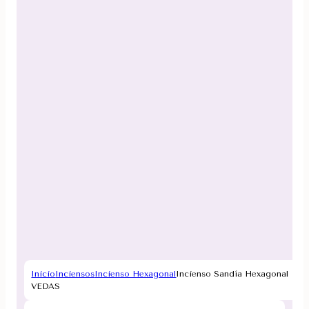
Inicio
Inciensos
Incienso Hexagonal
Incienso Sandía Hexagonal
VEDAS