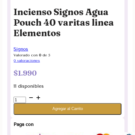
Incienso Signos Agua
Pouch 40 varitas linea
Elementos
Signos
Valorado con
0
de 5
0
valoraciones
$
1.990
11 disponibles
Incienso
Signos
Agregar al Carrito
Agua
Pouch
40
Paga con
varitas