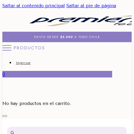
Saltar al contenido principal
Saltar al pie de página
ENVÍO DESDE
$3.500
A TODO CHILE
PRODUCTOS
Ingresar
0
No hay productos en el carrito.
🔍