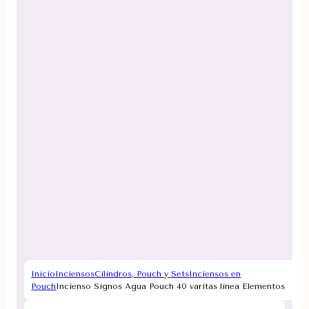
Inicio
Inciensos
Cilindros, Pouch y Sets
Inciensos en
Pouch
Incienso Signos Agua Pouch 40 varitas linea Elementos