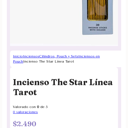
Inicio
Inciensos
Cilindros, Pouch y Sets
Inciensos en
Pouch
Incienso The Star Línea Tarot
Incienso The Star Línea
Tarot
Valorado con
0
de 5
0
valoraciones
$
2.490