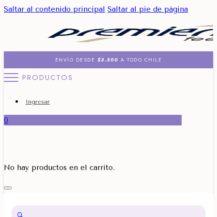
Saltar al contenido principal
Saltar al pie de página
ENVÍO DESDE
$3.500
A TODO CHILE
PRODUCTOS
Ingresar
0
No hay productos en el carrito.
🔍