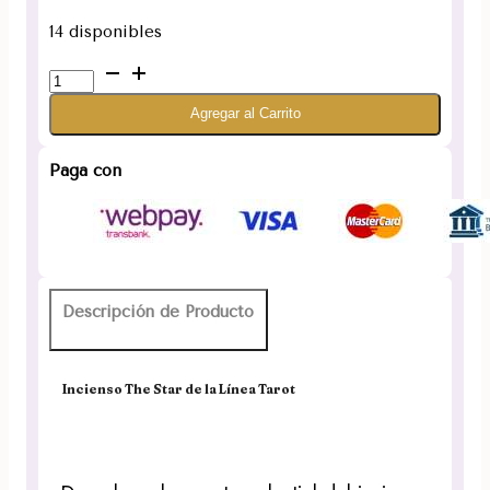
14 disponibles
Incienso
The
Agregar al Carrito
Star
Línea
Tarot
Paga con
cantidad
Descripción de Producto
Incienso The Star de la Línea Tarot