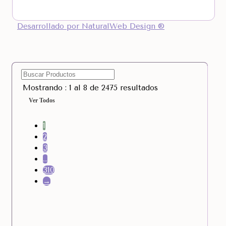
Desarrollado por NaturalWeb Design ®
Mostrando : 1 al 8 de 2475 resultados
Ver Todos
1
2
3
…
310
→