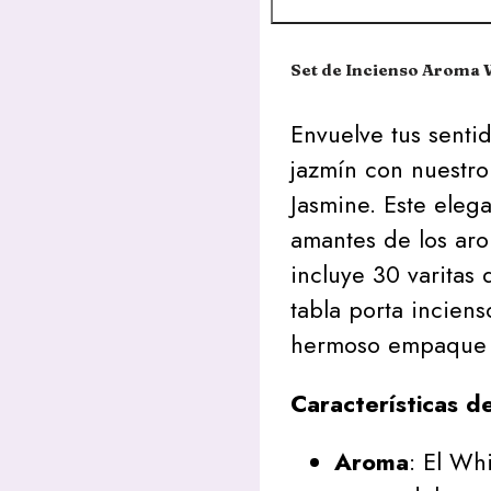
Set de Incienso Aroma 
Envuelve tus senti
jazmín con nuestro
Jasmine. Este eleg
amantes de los aro
incluye 30 varitas 
tabla porta incien
hermoso empaque c
Características d
Aroma
: El Wh