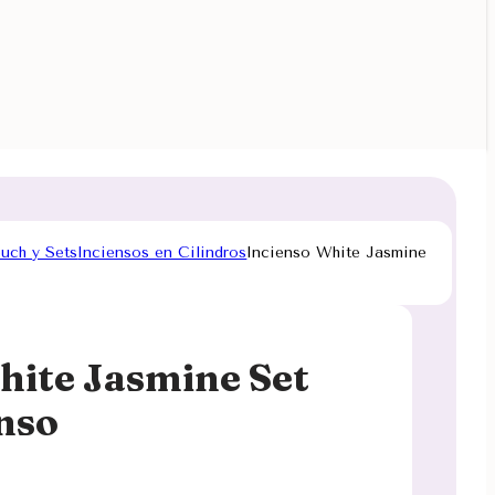
ouch y Sets
Inciensos en Cilindros
Incienso White Jasmine
hite Jasmine Set
enso