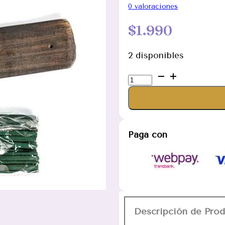
0
valoraciones
$
1.990
2 disponibles
Incienso
White
Jasmine
Set
porta
Paga con
incienso
cantidad
Descripción de Pro