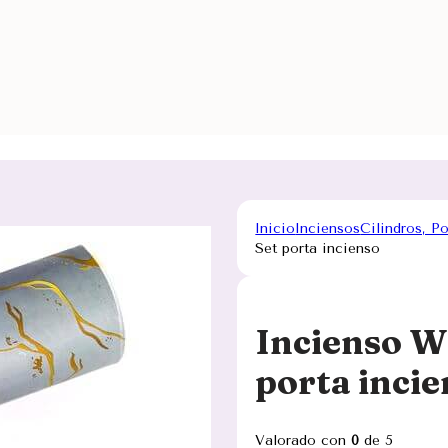
Inicio
Inciensos
Cilindros, P
Set porta incienso
Incienso W
porta inci
Valorado con
0
de 5