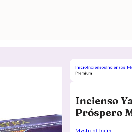
Inicio
Inciensos
Inciensos M
Premium
Incienso Y
Próspero 
Mystical India