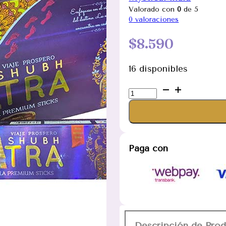
Valorado con
0
de 5
0
valoraciones
$
8.590
16 disponibles
Incienso
Yatra
Shubh
Viaje
Próspero
Paga con
Massala
Premium
cantidad
Descripción de Pro