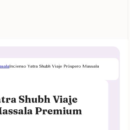
asala
Incienso Yatra Shubh Viaje Próspero Massala
atra Shubh Viaje
Massala Premium