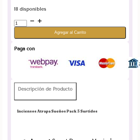
18 disponibles
Inciensos
Atrapa
Agregar al Carrito
Sueños
Pack
3
Paga con
Surtidos
cantidad
Descripción de Producto
Inciensos Atrapa Sueños Pack 3 Surtidos