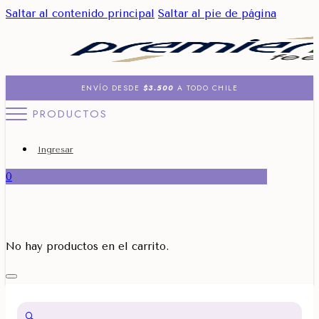
Saltar al contenido principal
Saltar al pie de página
ENVÍO DESDE
$3.500
A TODO CHILE
PRODUCTOS
Ingresar
0
No hay productos en el carrito.
🔍