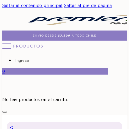
Saltar al contenido principal
Saltar al pie de página
ENVÍO DESDE
$3.500
A TODO CHILE
PRODUCTOS
Ingresar
0
No hay productos en el carrito.
🔍