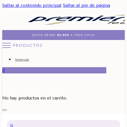
Saltar al contenido principal
Saltar al pie de página
ENVÍO DESDE
$3.500
A TODO CHILE
PRODUCTOS
Ingresar
0
No hay productos en el carrito.
🔍