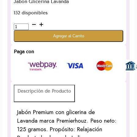
Jabón Glicerina Lavanda
152 disponibles
Jabón
de
Agregar al Carrito
Lavanda
con
glicerina
Paga con
cantidad
Descripción de Producto
Jabón Premium con glicerina de
Lavanda marca Premierhouz. Peso neto:
125 gramos. Propósito: Relajación