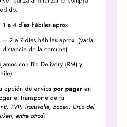
 se realiza al finalizar la compra
pedido.
1 a 4 días hábiles aprox.
s
– 2 a 7 días hábiles aprox. (varía
 distancia de la comuna)
jamos con Bla Delivery (RM) y
hile).
a opción de envios
por pagar
en
oger el transporte de tu
tt, TVP, Transvalle, Ecoex, Cruz del
arken, entre otros
)