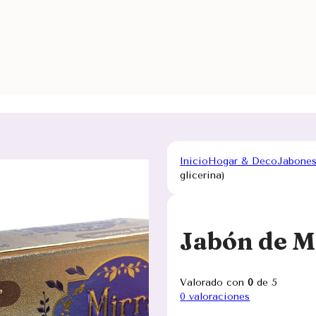
Inicio
Hogar & Deco
Jabones
glicerina)
Jabón de Mi
Valorado con
0
de 5
0
valoraciones