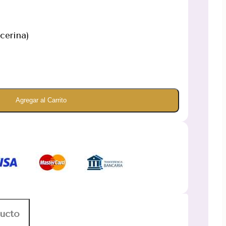
cerina)
Agregar al Carrito
ducto