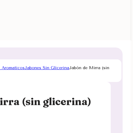
 Aromaticos
Jabones Sin Glicerina
Jabón de Mirra (sin
rra (sin glicerina)