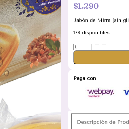
$
1.290
Jabón de Mirra (sin gli
178 disponibles
Jabón
de
Mirra
(sin
glicerina)
Paga con
cantidad
Descripción de Pro