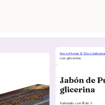
Inicio
Hogar & Deco
Jabones
con glicerina
Jabón de P
glicerina
Valorado con
0
de 5