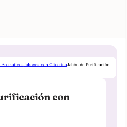
 Aromaticos
Jabones con Glicerina
Jabón de Purificación
urificación con