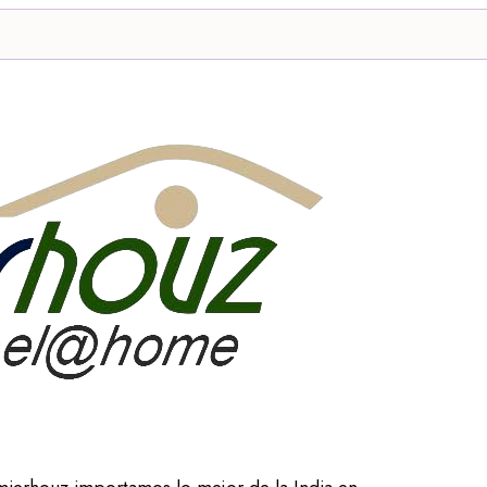
mierhouz importamos lo mejor de la India en