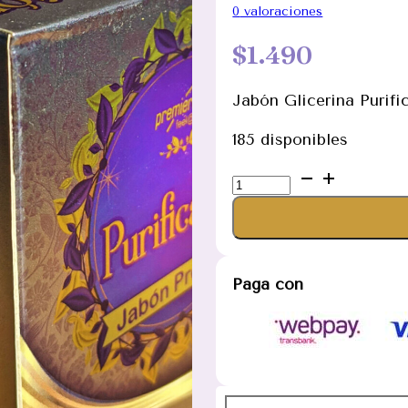
0
valoraciones
$
1.490
Jabón Glicerina Purifi
185 disponibles
Jabón
de
Purificación
con
glicerina
Paga con
cantidad