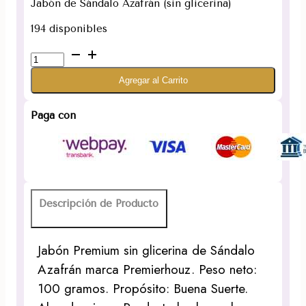
Jabón de Sándalo Azafrán (sin glicerina)
194 disponibles
Jabón
de
Agregar al Carrito
Sándalo
Azafrán
(sin
Paga con
glicerina)
cantidad
Descripción de Producto
Jabón Premium sin glicerina de Sándalo
Azafrán marca Premierhouz. Peso neto:
100 gramos. Propósito: Buena Suerte.