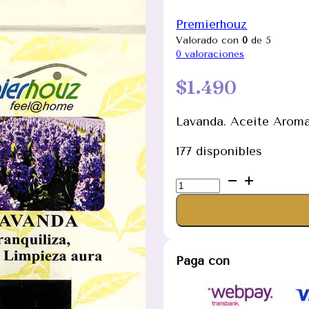
Premierhouz
Valorado con
0
de 5
0
valoraciones
$
1.490
Lavanda. Aceite Aroma
177 disponibles
Lavanda.
Esencia
Aceite
Aromaterapia
Premierhouz
Paga con
10ml
cantidad