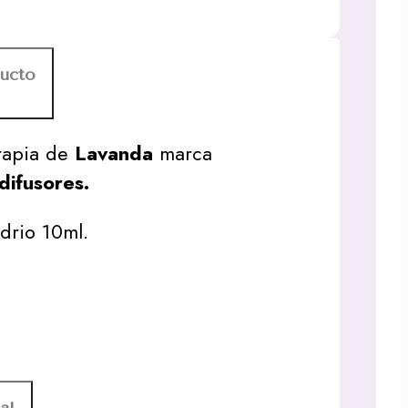
ducto
rapia de
Lavanda
marca
difusores.
drio 10ml.
al