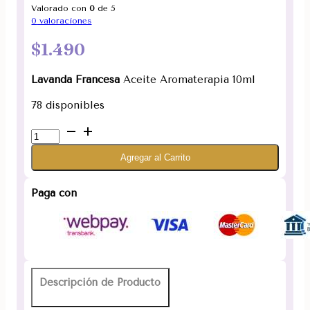
Valorado con
0
de 5
0
valoraciones
$
1.490
Lavanda Francesa
Aceite Aromaterapia 10ml
78 disponibles
Lavanda
Francesa.
Agregar al Carrito
Esencia
Aceite
Aromaterapia
Paga con
Premierhouz
10ml
cantidad
Descripción de Producto