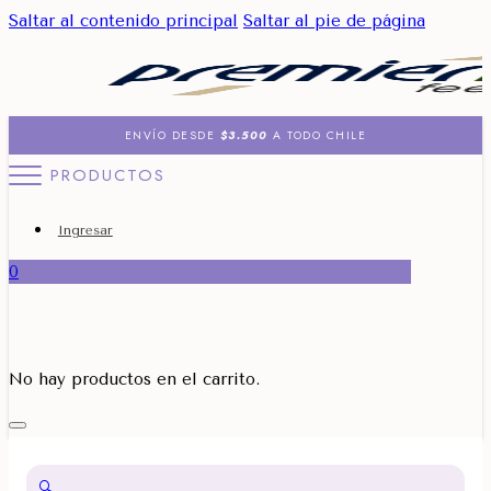
Saltar al contenido principal
Saltar al pie de página
ENVÍO DESDE
$3.500
A TODO CHILE
PRODUCTOS
Ingresar
0
No hay productos en el carrito.
🔍