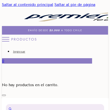
Saltar al contenido principal
Saltar al pie de página
ENVÍO DESDE
$3.500
A TODO CHILE
PRODUCTOS
Ingresar
0
No hay productos en el carrito.
🔍