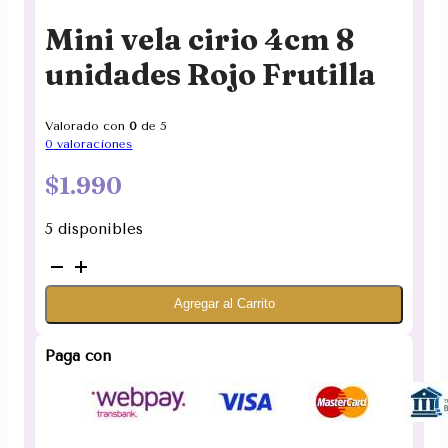
Mini vela cirio 4cm 8
unidades Rojo Frutilla
Valorado con
0
de 5
0
valoraciones
$
1.990
5 disponibles
Mini
vela
Agregar al Carrito
cirio
4cm
8
Paga con
unidades
Rojo
Frutilla
cantidad