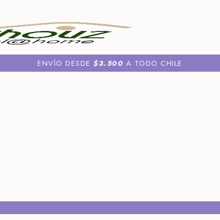
ENVÍO DESDE
$3.500
A TODO CHILE
uch y Sets
os
nos
áticos
 Aromas
aticos
a
a
s
s