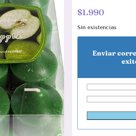
$
1.990
Sin existencias
Enviar corr
exit