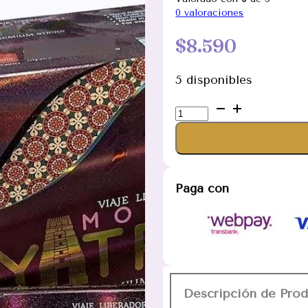
0
valoraciones
$
8.590
5 disponibles
Moksh
Linea
Yatra.
Incienso
masala
Paga con
premium
cantidad
Descripción de Pro