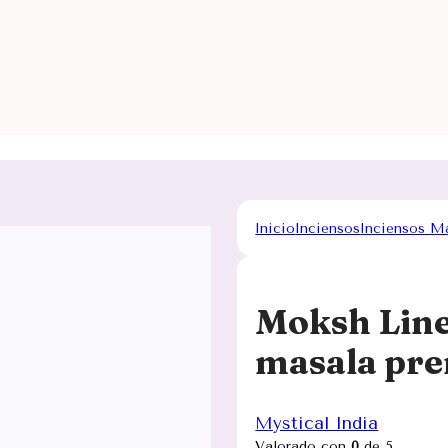
Inicio
Inciensos
Inciensos M
Moksh Line
masala pr
Mystical India
Valorado con
0
de 5