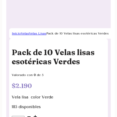
Inicio
Velas
Velas Lisas
Pack de 10 Velas lisas esotéricas Verdes
Pack de 10 Velas lisas
esotéricas Verdes
Valorado con
0
de 5
$
2.190
Vela lisa color Verde
185 disponibles
Pack