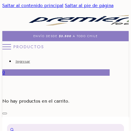
Saltar al contenido principal
Saltar al pie de página
ENVÍO DESDE
$3.500
A TODO CHILE
PRODUCTOS
Ingresar
0
No hay productos en el carrito.
🔍