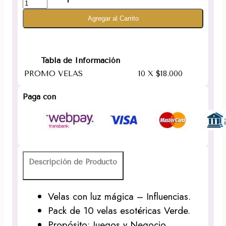
de
Agregar al Carrito
10
Velas
lisas
esotéricas
Tabla de Información
Verdes
PROMO VELAS
10 X $18.000
cantidad
Paga con
Descripción de Producto
Velas con luz mágica – Influencias.
Pack de 10 velas esotéricas Verde.
Propósito: Juegos y Negocio.