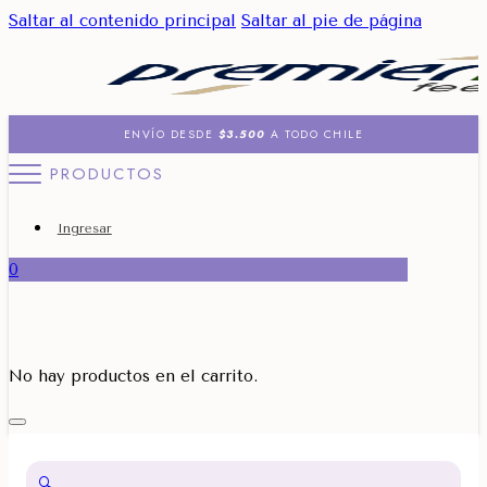
Saltar al contenido principal
Saltar al pie de página
ENVÍO DESDE
$3.500
A TODO CHILE
PRODUCTOS
Ingresar
0
No hay productos en el carrito.
🔍