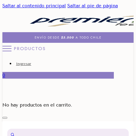
Saltar al contenido principal
Saltar al pie de página
ENVÍO DESDE
$3.500
A TODO CHILE
PRODUCTOS
Ingresar
0
No hay productos en el carrito.
🔍