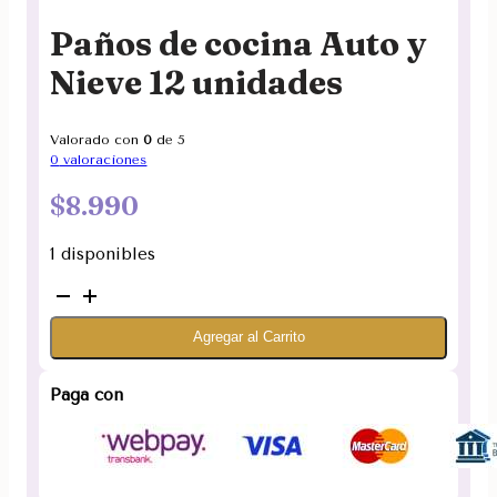
Paños de cocina Auto y
Nieve 12 unidades
Valorado con
0
de 5
0
valoraciones
$
8.990
1 disponibles
Paños
de
Agregar al Carrito
cocina
Auto
y
Paga con
Nieve
12
unidades
cantidad