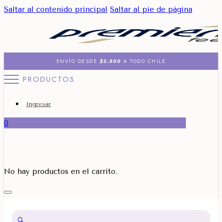
Saltar al contenido principal
Saltar al pie de página
ENVÍO DESDE
$3.500
A TODO CHILE
PRODUCTOS
Ingresar
0
No hay productos en el carrito.
🔍