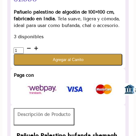
Pañuelo palestino de algodón de 100×100 cm,
fabricado en India.
Tela suave, ligera y cómoda,
ideal para usar como bufanda, chal o accesorio.
3 disponibles
Pañuelo
Palestino
Agregar al Carrito
bufanda
shemagh
Azul
Paga con
Claro
cantidad
Descripción de Producto
Pañuelo Palestino bufanda shemagh