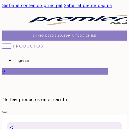
Saltar al contenido principal
Saltar al pie de página
ENVÍO DESDE
$3.500
A TODO CHILE
PRODUCTOS
Ingresar
0
No hay productos en el carrito.
🔍