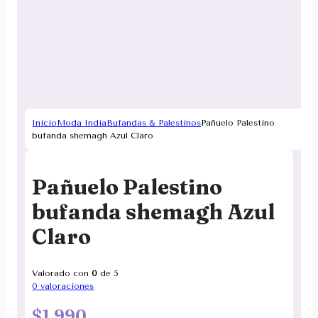
Inicio
Moda India
Bufandas & Palestinos
Pañuelo Palestino
bufanda shemagh Azul Claro
Pañuelo Palestino
bufanda shemagh Azul
Claro
Valorado con
0
de 5
0
valoraciones
$
1.990