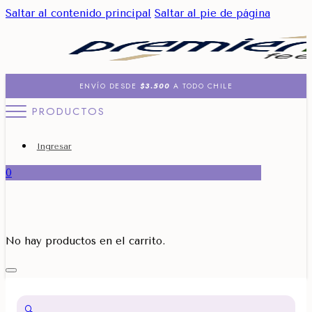
Saltar al contenido principal
Saltar al pie de página
ENVÍO DESDE
$3.500
A TODO CHILE
PRODUCTOS
Ingresar
0
No hay productos en el carrito.
🔍