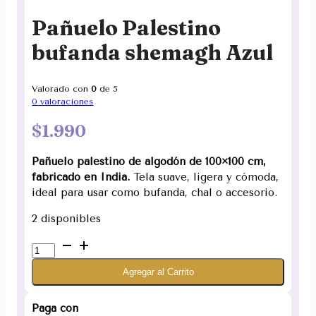
Pañuelo Palestino
bufanda shemagh Azul
Valorado con
0
de 5
0
valoraciones
$
1.990
Pañuelo palestino de algodón de 100×100 cm,
fabricado en India.
Tela suave, ligera y cómoda,
ideal para usar como bufanda, chal o accesorio.
2 disponibles
Pañuelo
Palestino
Agregar al Carrito
bufanda
shemagh
Azul
Paga con