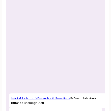
Inicio
Moda India
Bufandas & Palestinos
Pañuelo Palestino
bufanda shemagh Azul