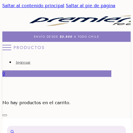
Saltar al contenido principal
Saltar al pie de página
ENVÍO DESDE
$3.500
A TODO CHILE
PRODUCTOS
Ingresar
0
No hay productos en el carrito.
🔍