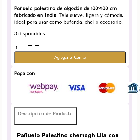
Pañuelo palestino de algodón de 100×100 cm,
fabricado en India.
Tela suave, ligera y cómoda,
ideal para usar como bufanda, chal o accesorio.
3 disponibles
Pañuelo
Palestino
Agregar al Carrito
shemagh
Lila
con
Paga con
Negro
cantidad
Descripción de Producto
Pañuelo Palestino shemagh Lila con