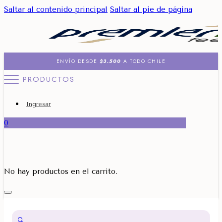
Saltar al contenido principal
Saltar al pie de página
ENVÍO DESDE
$3.500
A TODO CHILE
PRODUCTOS
Ingresar
0
No hay productos en el carrito.
🔍