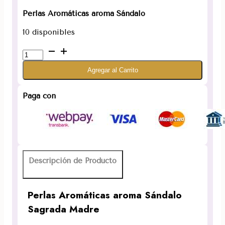
Perlas Aromáticas aroma Sándalo
10 disponibles
Perla
aroma
Agregar al Carrito
Sándalo
Sagrada
Madre
Paga con
cantidad
Descripción de Producto
Perlas Aromáticas aroma Sándalo
Sagrada Madre