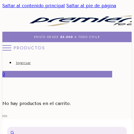
Saltar al contenido principal
Saltar al pie de página
ENVÍO DESDE
$3.500
A TODO CHILE
PRODUCTOS
Ingresar
0
No hay productos en el carrito.
🔍