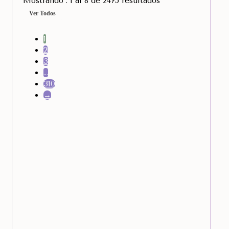
Mostrando : 1 al 8 de 2475 resultados
Ver Todos
1
2
3
…
310
→