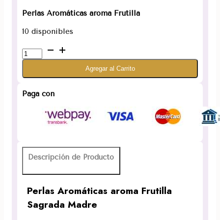
Perlas Aromáticas aroma Frutilla
10 disponibles
Perlas
aroma
Agregar al Carrito
Frutilla
Sagrada
Madre
Paga con
cantidad
Descripción de Producto
Perlas Aromáticas aroma Frutilla
Sagrada Madre