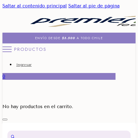
Saltar al contenido principal
Saltar al pie de página
ENVÍO DESDE
$3.500
A TODO CHILE
PRODUCTOS
Ingresar
0
No hay productos en el carrito.
🔍