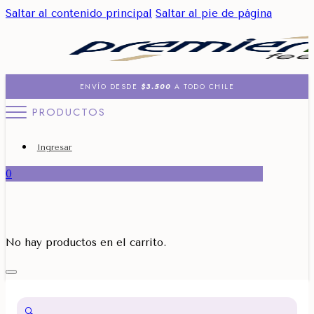
Saltar al contenido principal
Saltar al pie de página
ENVÍO DESDE
$3.500
A TODO CHILE
PRODUCTOS
Ingresar
0
No hay productos en el carrito.
🔍