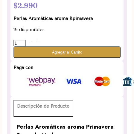
$
2.990
Perlas Aromáticas aroma Rpimavera
19 disponibles
Perlas
aroma
Agregar al Carrito
Primavera
Sagrada
Madre
Paga con
cantidad
Descripción de Producto
Perlas Aromáticas aroma Primavera