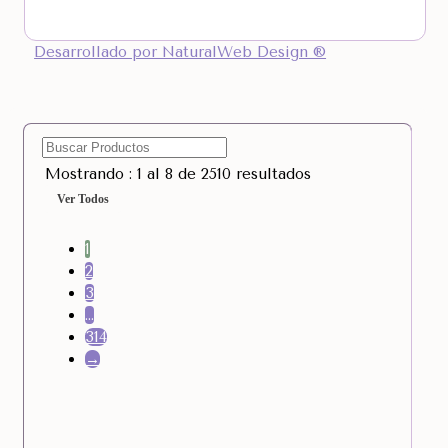
Desarrollado por NaturalWeb Design ®
Mostrando : 1 al 8 de 2510 resultados
Ver Todos
1
2
3
…
314
→