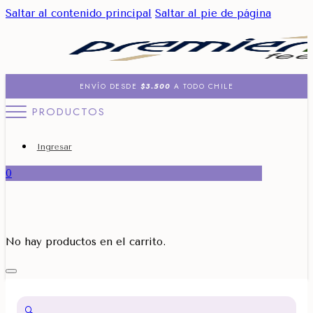
Saltar al contenido principal
Saltar al pie de página
ENVÍO DESDE
$3.500
A TODO CHILE
PRODUCTOS
Ingresar
0
No hay productos en el carrito.
🔍