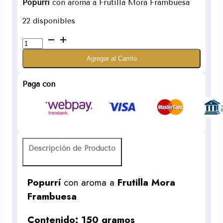
Popurrí
con aroma a Frutilla Mora Frambuesa
22 disponibles
Popurrí
Frutilla
Agregar al Carrito
Mora
Frambuesa
150g
Paga con
cantidad
Descripción de Producto
Popurrí
con aroma a
Frutilla Mora
Frambuesa
Contenido: 150 gramos