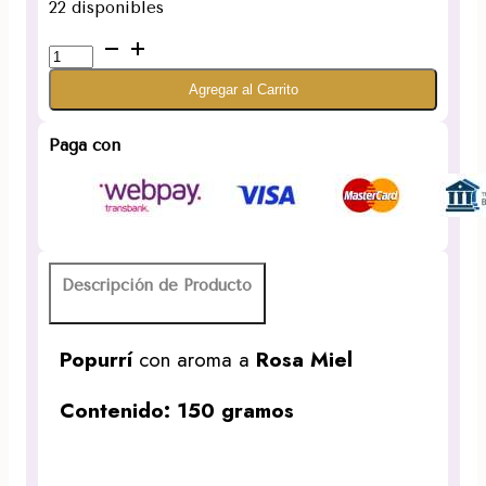
22 disponibles
Popurrí
Rosa
Agregar al Carrito
Miel
150g
cantidad
Paga con
Descripción de Producto
Popurrí
con aroma a
Rosa Miel
Contenido: 150 gramos