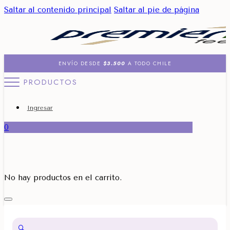
Saltar al contenido principal
Saltar al pie de página
ENVÍO DESDE
$3.500
A TODO CHILE
PRODUCTOS
Ingresar
0
No hay productos en el carrito.
🔍