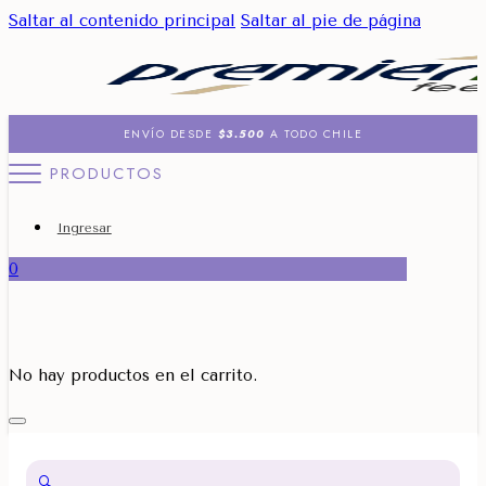
Saltar al contenido principal
Saltar al pie de página
ENVÍO DESDE
$3.500
A TODO CHILE
PRODUCTOS
Ingresar
0
No hay productos en el carrito.
🔍