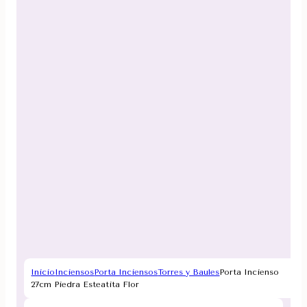
Inicio
Inciensos
Porta Inciensos
Torres y Baules
Porta Incienso
27cm Piedra Esteatita Flor