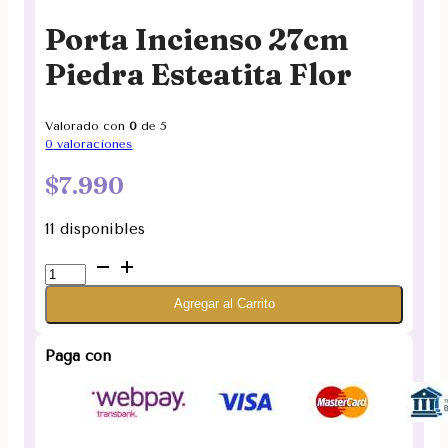
Porta Incienso 27cm
Piedra Esteatita Flor
Valorado con
0
de 5
0
valoraciones
$
7.990
11 disponibles
Porta
Incienso
Agregar al Carrito
27cm
Piedra
Esteatita
Paga con
Flor
cantidad