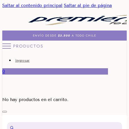
Saltar al contenido principal
Saltar al pie de página
ENVÍO DESDE
$3.500
A TODO CHILE
PRODUCTOS
Ingresar
0
No hay productos en el carrito.
🔍