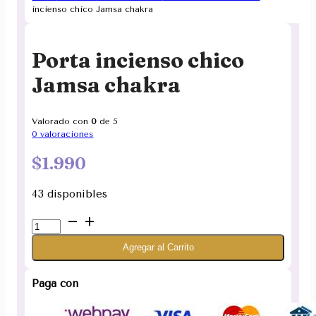
incienso chico Jamsa chakra
Porta incienso chico
Jamsa chakra
Valorado con
0
de 5
0
valoraciones
$
1.990
43 disponibles
Porta
incienso
Agregar al Carrito
chico
Jamsa
chakra
Paga con
cantidad