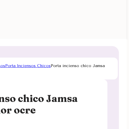
sos
Porta Inciensos Chicos
Porta incienso chico Jamsa
enso chico Jamsa
lor ocre