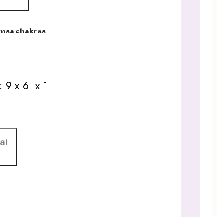
amsa chakras
 9 x 6 x 1
al