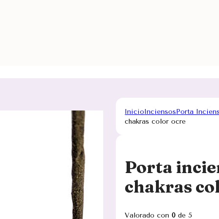
Inicio
Inciensos
Porta Incien
chakras color ocre
Porta inci
chakras co
Valorado con
0
de 5