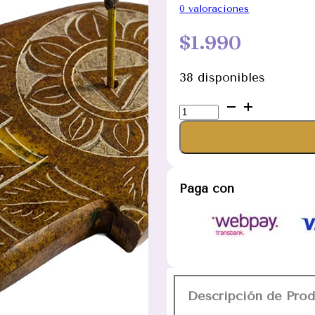
0
valoraciones
$
1.990
38 disponibles
Porta
incienso
chico
Jamsa
chakras
Paga con
color
ocre
cantidad
Descripción de Pro