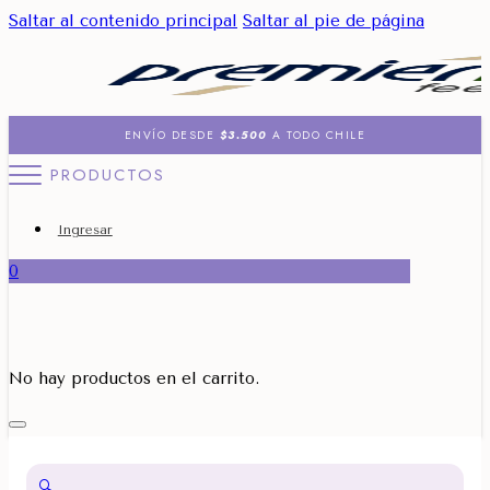
Saltar al contenido principal
Saltar al pie de página
ENVÍO DESDE
$3.500
A TODO CHILE
PRODUCTOS
Ingresar
0
No hay productos en el carrito.
🔍