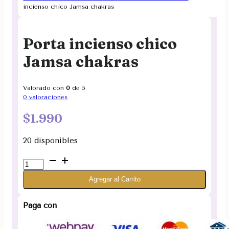
incienso chico Jamsa chakras
Porta incienso chico
Jamsa chakras
Valorado con
0
de 5
0
valoraciones
$
1.990
20 disponibles
Porta
incienso
Agregar al Carrito
chico
Jamsa
chakras
Paga con
cantidad