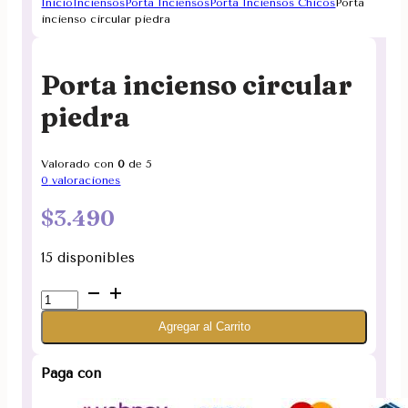
Inicio
Inciensos
Porta Inciensos
Porta Inciensos Chicos
Porta
incienso circular piedra
Porta incienso circular
piedra
Valorado con
0
de 5
0
valoraciones
$
3.490
15 disponibles
Porta
incienso
Agregar al Carrito
circular
piedra
cantidad
Paga con