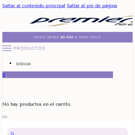
Saltar al contenido principal
Saltar al pie de página
ENVÍO DESDE
$3.500
A TODO CHILE
PRODUCTOS
Ingresar
0
No hay productos en el carrito.
🔍