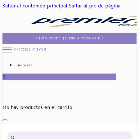
Saltar al contenido principal
Saltar al pie de página
ENVÍO DESDE
$3.500
A TODO CHILE
PRODUCTOS
Ingresar
0
No hay productos en el carrito.
🔍