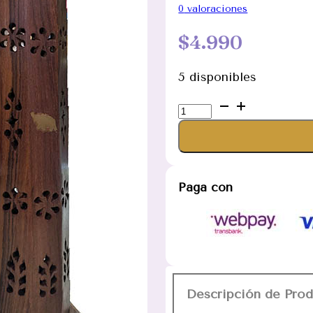
0
valoraciones
$
4.990
5 disponibles
Porta
Incienso
Torre
de
Madera
Paga con
de
Elefante
4613
cantidad
Descripción de Pro