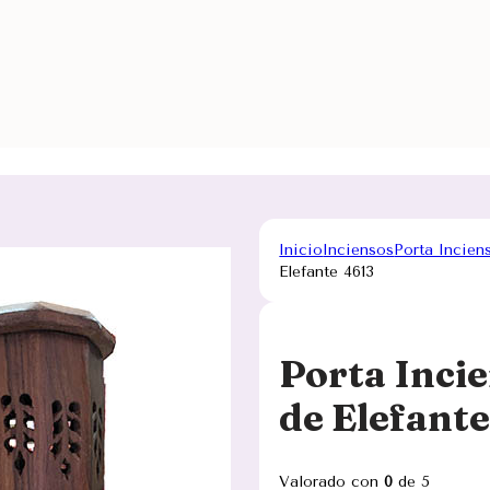
Inicio
Inciensos
Porta Incien
Elefante 4613
Porta Inci
de Elefant
Valorado con
0
de 5