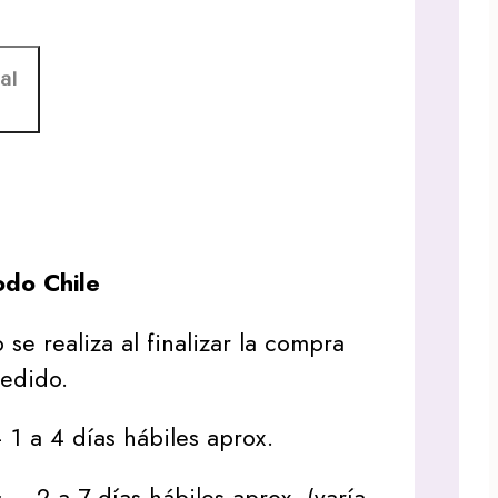
al
do Chile
 se realiza al finalizar la compra
pedido.
1 a 4 días hábiles aprox.
s
– 2 a 7 días hábiles aprox. (varía