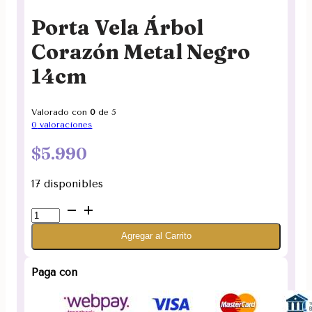
Porta Vela Árbol
Corazón Metal Negro
14cm
Valorado con
0
de 5
0
valoraciones
$
5.990
17 disponibles
Porta
Vela
Agregar al Carrito
Árbol
Corazón
Metal
Paga con
Negro
14cm