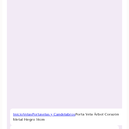
Inicio
Velas
Portavelas y Candelabros
Porta Vela Árbol Corazón
Metal Negro 14cm