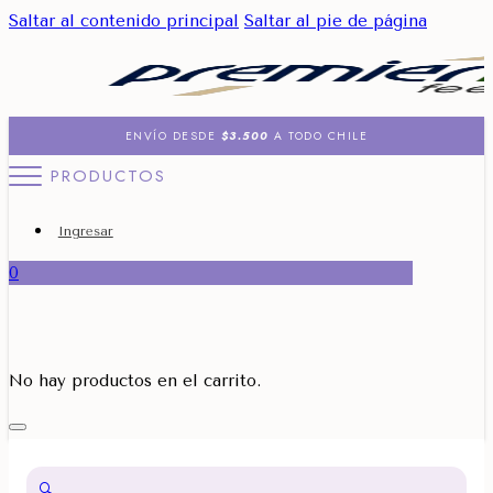
Saltar al contenido principal
Saltar al pie de página
ENVÍO DESDE
$3.500
A TODO CHILE
PRODUCTOS
Ingresar
0
No hay productos en el carrito.
🔍