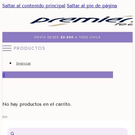
Saltar al contenido principal
Saltar al pie de página
ENVÍO DESDE
$3.500
A TODO CHILE
PRODUCTOS
Ingresar
0
No hay productos en el carrito.
🔍