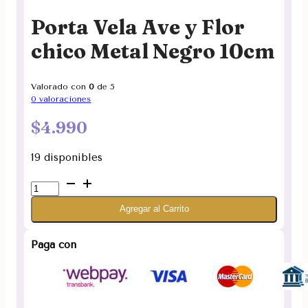
Porta Vela Ave y Flor
chico Metal Negro 10cm
Valorado con
0
de 5
0
valoraciones
$
4.990
19 disponibles
Porta
Vela
Agregar al Carrito
Ave
y
Flor
Paga con
chico
Metal
Negro
10cm