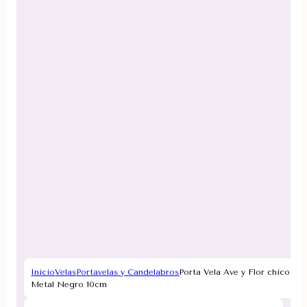
Inicio
Velas
Portavelas y Candelabros
Porta Vela Ave y Flor chico
Metal Negro 10cm