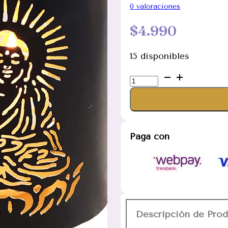
0
valoraciones
$
4.990
15 disponibles
Porta
Vela
Buda
Iluminado
Chico
Paga con
Metal
Negro
10cm
cantidad
Descripción de Pro