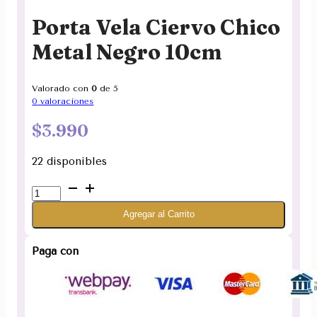
Porta Vela Ciervo Chico
Metal Negro 10cm
Valorado con
0
de 5
0
valoraciones
$
3.990
22 disponibles
Porta
Vela
Agregar al Carrito
Ciervo
Chico
Metal
Paga con
Negro
10cm
cantidad