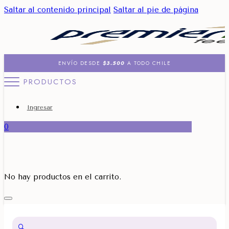
Saltar al contenido principal
Saltar al pie de página
ENVÍO DESDE
$3.500
A TODO CHILE
PRODUCTOS
Ingresar
0
No hay productos en el carrito.
🔍