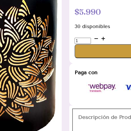
$
5.990
30 disponibles
Porta
Vela
Espiral
2
Metal
Paga con
Negro
14cm
cantidad
Descripción de Pro