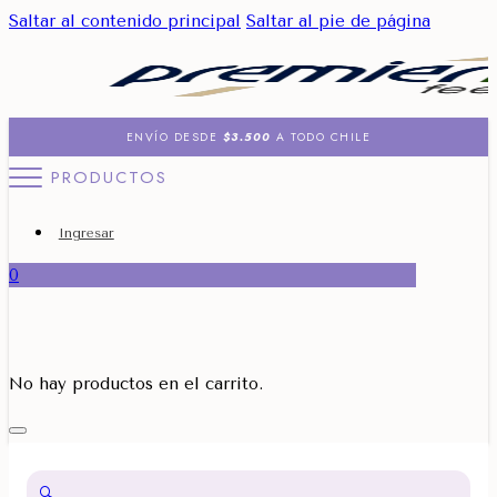
Saltar al contenido principal
Saltar al pie de página
ENVÍO DESDE
$3.500
A TODO CHILE
PRODUCTOS
Ingresar
0
No hay productos en el carrito.
🔍