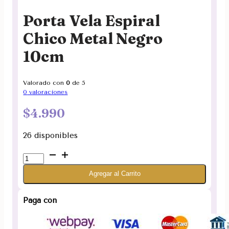
Porta Vela Espiral
Chico Metal Negro
10cm
Valorado con
0
de 5
0
valoraciones
$
4.990
26 disponibles
Porta
Vela
Agregar al Carrito
Espiral
Chico
Metal
Paga con
Negro
10cm