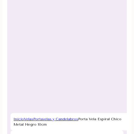
Inicio
Velas
Portavelas y Candelabros
Porta Vela Espiral Chico
Metal Negro 10cm