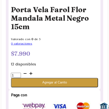
Porta Vela Farol Flor
Mandala Metal Negro
15cm
Valorado con
0
de 5
0
valoraciones
$
7.990
12 disponibles
Porta
Vela
Agregar al Carrito
Farol
Flor
Mandala
Paga con
Metal
Negro