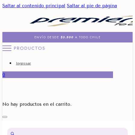
Saltar al contenido principal
Saltar al pie de página
ENVÍO DESDE
$3.500
A TODO CHILE
PRODUCTOS
Ingresar
0
No hay productos en el carrito.
🔍