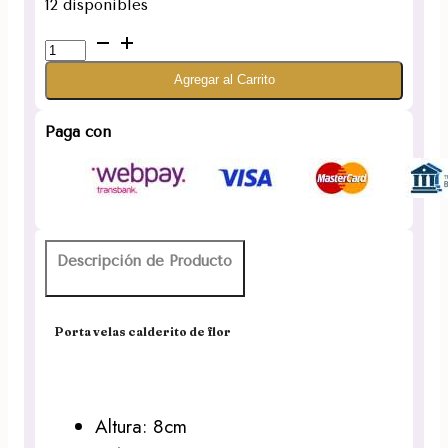
12 disponibles
Porta
velas
Agregar al Carrito
calderito
de
flor
Paga con
8cm
cantidad
Descripción de Producto
Porta velas calderito de flor
Altura: 8cm