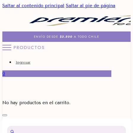
Saltar al contenido principal
Saltar al pie de página
ENVÍO DESDE
$3.500
A TODO CHILE
PRODUCTOS
Ingresar
0
No hay productos en el carrito.
🔍