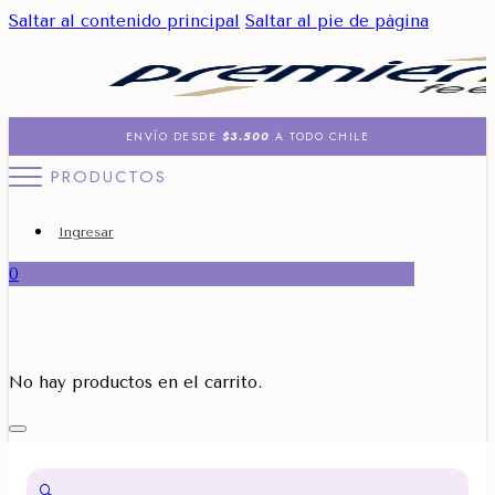
Saltar al contenido principal
Saltar al pie de página
ENVÍO DESDE
$3.500
A TODO CHILE
PRODUCTOS
Ingresar
0
No hay productos en el carrito.
🔍