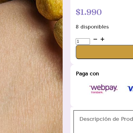
$
1.990
8 disponibles
Pulsera
madera
Palo
Santo
elasticada
Paga con
unisex
cantidad
Descripción de Pro