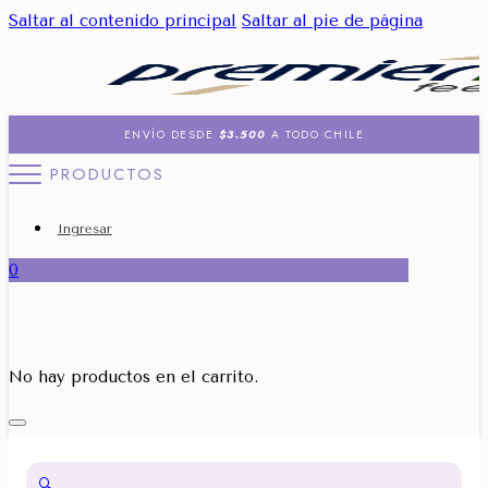
Saltar al contenido principal
Saltar al pie de página
ENVÍO DESDE
$3.500
A TODO CHILE
PRODUCTOS
Ingresar
0
No hay productos en el carrito.
🔍