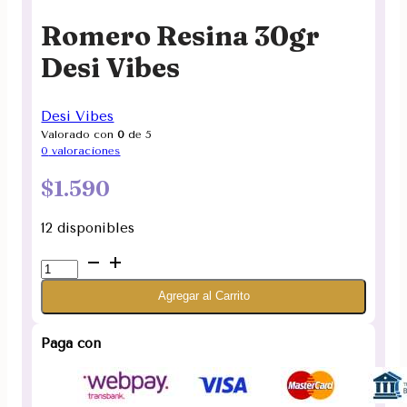
Romero Resina 30gr
Desi Vibes
Desi Vibes
Valorado con
0
de 5
0
valoraciones
$
1.590
12 disponibles
Romero
Resina
Agregar al Carrito
30gr
Desi
Vibes
Paga con
cantidad